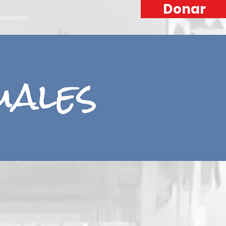
Donar
ontacto
uales