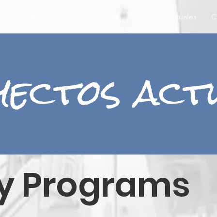
Acerca de
Donar
Noticias
Proyectos actuales
C
ectos act
y Programs