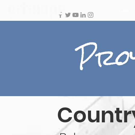
Casa
Proy
Countr