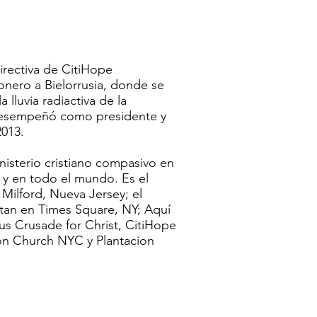
irectiva de CitiHope
ionero a Bielorrusia, donde se
lluvia radiactiva de la
 desempeñó como presidente y
2013.
isterio cristiano compasivo en
 y en todo el mundo. Es el
Milford, Nueva Jersey; el
ttan en Times Square, NY; Aquí
pus Crusade for Christ, CitiHope
ion Church NYC y Plantacion