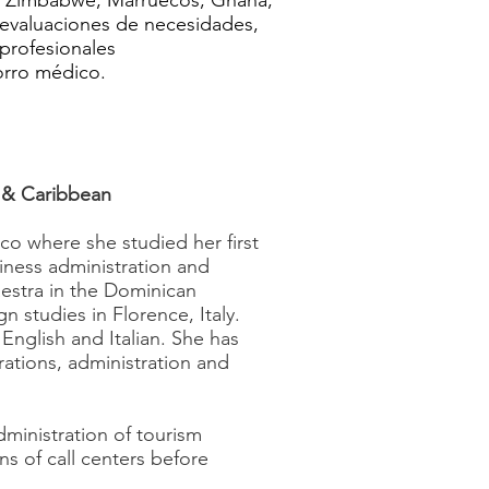
n, Zimbabwe, Marruecos, Ghana,
 evaluaciones de necesidades,
profesionales
orro médico.
a & Caribbean
co where she studied her first
iness administration and
estra in the Dominican
n studies in Florence, Italy.
 English and Italian. She has
tions, administration and
inistration of tourism
ns of call centers before