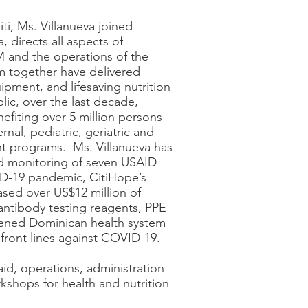
ti, Ms. Villanueva joined
 directs all aspects of
M and the operations of the
m together have delivered
ipment, and lifesaving nutrition
ic, over the last decade,
efiting over 5 million persons
nal, pediatric, geriatric and
nt programs. Ms. Villanueva has
nd monitoring of seven USAID
ID-19 pandemic, CitiHope’s
ased over US$12 million of
antibody testing reagents, PPE
dened Dominican health system
 front lines against COVID-19.
id, operations, administration
rkshops for health and nutrition