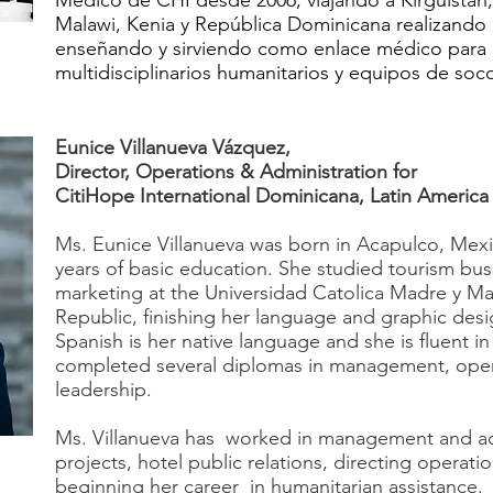
Médico de CHI desde 2006, viajando a Kirguistá
Malawi, Kenia y República Dominicana realizando
enseñando y sirviendo como enlace médico para 
multidisciplinarios humanitarios y equipos de soc
Eunice Villanueva Vázquez,
Director, Operations & Administration for
CitiHope International Dominicana, Latin Americ
Ms. Eunice Villanueva was born in Acapulco, Mexi
years of basic education. She studied tourism bus
marketing at the Universidad Catolica Madre y Ma
Republic, finishing her language and graphic desig
Spanish is her native language and she is fluent in
completed several diplomas in management, opera
leadership.
Ms. Villanueva has worked in management and adm
projects, hotel public relations, directing operatio
beginning her career in humanitarian assistance.