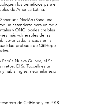
ipliquen los beneficios para el
ables de América Latina.
e Sanar una Nación (Sana una
mo un estandarte para unirse a
tales y ONG locales creíbles
iones más vulnerables de las
blico-privada, lanzada en la
apacidad probada de CitiHope
ades.
 Papúa Nueva Guinea, el Sr.
 nietos. El Sr. Tuccelli es un
o y habla inglés, neomelanesio
tesorero de CitiHope y en 2018